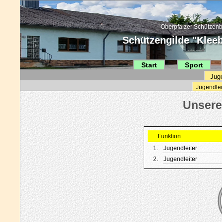
Oberpfälzer Schützenb
Schützengilde "Kleebl
Start
Sport
Jug
Jugendlei
Funktion
1.
Jugendleiter
2.
Jugendleiter