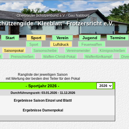
Oberpfälzer Schützenbund e.V. - Gau Nabburg -
hützengilde "Kleeblatt" Frotzersricht e.V.
Start
Sport
Verein
Jugend
Termine
Sport
Luftdruck
Feuerwaffen
Saisonpokal
Saisonscheibe
Vereinsmeister
Königsschießen
t
Preisschießen
Waffen-Christl-Pokal
Waffenfünfkampf
Dive
Rangliste der jeweiligen Saison
mit Wertung der besten drei Teiler für den Pokal
- Sportjahr 2026 -
Durchführungszeit: 03.01.2026 - 11.12.2026
Ergebnisse Saison Einzel und Blattl
Ergebnisse Damenpokal