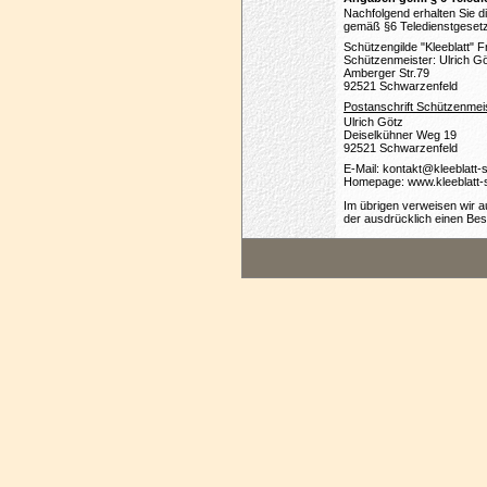
Nachfolgend erhalten Sie d
gemäß §6 Teledienstgesetz
Schützengilde "Kleeblatt" Fr
Schützenmeister: Ulrich G
Amberger Str.79
92521 Schwarzenfeld
Postanschrift Schützenmeis
Ulrich Götz
Deiselkühner Weg 19
92521 Schwarzenfeld
E-Mail: kontakt@kleeblatt
Homepage: www.kleeblatt-
Im übrigen verweisen wir 
der ausdrücklich einen Best