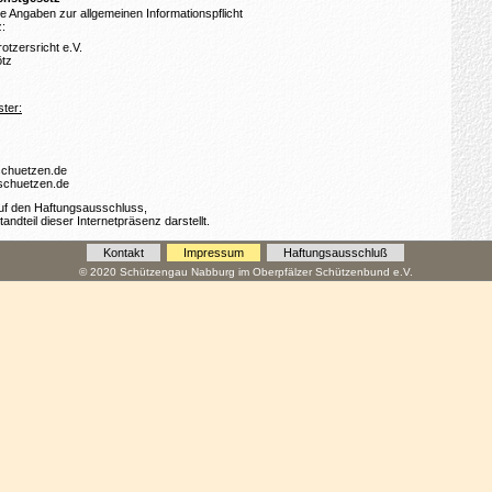
ie Angaben zur allgemeinen Informationspflicht
:
otzersricht e.V.
ötz
ter:
-schuetzen.de
schuetzen.de
auf den Haftungsausschluss,
andteil dieser Internetpräsenz darstellt.
Kontakt
Impressum
Haftungsausschluß
© 2020 Schützengau Nabburg im Oberpfälzer Schützenbund e.V.