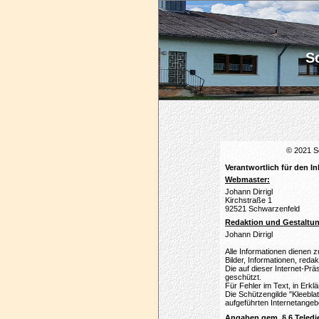
Sc
© 2021 Sc
Verantwortlich für den In
Webmaster:
Johann Dirrigl
Kirchstraße 1
92521 Schwarzenfeld
Redaktion und Gestaltu
Johann Dirrigl
Alle Informationen dienen z
Bilder, Informationen, redak
Die auf dieser Internet-Prä
geschützt.
Für Fehler im Text, in Erk
Die Schützengilde "Kleeblatt
aufgeführten Internetangeb
Angaben gem. § 6 Teledi