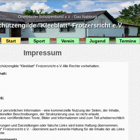
Oberpfälzer Schützenbund e.V. - Gau Nabburg -
hützengilde "Kleeblatt" Frotzersricht e.V.
Start
Sport
Verein
Jugend
Termine
hützengilde "Kleeblatt" Frotzersricht e.V. Alle Rechte vorbehalten.
halt:
ng:
ur persönlichen Information - eine kommerzielle Nutzung der Seiten, der Inhalte,
tionellen Beschreibungen, der Strukturierung usw. ist nicht erlaubt.
senz veröffentlichten Texte, Bilder und Informationen sind zum Teil urheberrechtlich
lärungen und Darstellungen oder falsche Links wird keine Haftung übernommen.
" Frotzersricht e.V. - übernimmt auch keinerlei Haftung für die Inhalte der als Links
ote.
enstgesetz