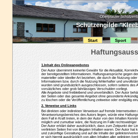
Oberpfälzer Schützenb
Schützengilde "Kleebl
Start
Sport
1.Inhalt des Onlineangebotes
Der Autor übernimmt keinerlei Gewähr für die Aktualität, Korrekthei
der bereitgestellten Informationen. Haftungsansprüche gegen de
materieller oder ideeller Art beziehen, die durch die Nutzung od
Informationen bzw. durch die Nutzung fehlerhafter und unvollstä
wurden sind grundsätzlich ausgeschlossen, sofern seitens des A
vorsätzliches oder grob fahrlässiges Verschulden vorliegt.
Alle Angebote sind freibleibend und unverbindlich. Der Autor behäl
der Seiten oder das gesamte Angebot ohne gesonderte Ankündig
zu löschen oder die Veröffentlichung zeitweise oder endgültig ein
2. Verweise und Links
Bei direkten oder indirekten Verweisen auf fremde Internetseiten 
Verantwortungsbereiches des Autors liegen, würde eine Haftungsv
dem Fall in Kraft treten, in dem der Autor von den Inhalten Kennt
möglich und zumutbar wäre, die Nutzung im Falle rechtswidriger 
Der Autor erklärt daher ausdrücklich, dass zum Zeitpunkt der L
verlinkten Seiten frei von illegalen Inhalten waren. Der Autor hat ke
und zukünftige Gestaltung und auf die Inhalte der gelinkten/verkn
er sich hiermit ausdrücklich von allen Inhalten aller gelinkten /ve