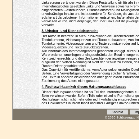
Linksetzung verändert wurden. Diese Feststellung gilt für alle in
Internetangebotes gesetzten Links und Verweise sowie für Fremd
eingerichteten Gästebüchern, Diskussionsforen und Mailinglisten. 
unvollständige Inhalte und insbesondere für Schäden, die aus d
solcherart dargebotener Informationen entstehen, haftet allein de
verwiesen wurde, nicht derjenige, der über Links auf die jeweilige 
verweist.
3. Urheber- und Kennzeichenrecht
Der Autor ist bestrebt, in allen Publikationen die Urheberrechte 
Tondokumente, Videosequenzen und Texte zu beachten, von ihm s
Tondokumente, Videosequenzen und Texte zu nutzen oder auf li
Videosequenzen und Texte zurückzugreifen.
Alle innerhalb des Internetangebotes genannten und ggf. durch 
Warenzeichen unterliegen uneingeschränkt den Bestimmungen de
Kennzeichenrechts und den Besitzrechten der jeweiligen eingetra
aufgrund der bloßen Nennung ist nicht der Schluß zu ziehen, d
Rechte Dritter geschützt sind!
Das Copyright für veröffentlichte, vom Autor selbst erstellte Objek
Seiten. Eine Vervielfältigung oder Verwendung solcher Grafike
und Texte in anderen elektronischen oder gedruckten Publikation
Zustimmung des Autors nicht gestattet.
4. Rechtswirksamkeit dieses Haftungsausschlusses
Dieser Haftungsausschluss ist als Teil des Internetangebotes zu
Seite verwiesen wurde. Sofern Teile oder einzelne Formulierung
Rechtslage nicht, nicht mehr oder nicht vollständig entsprechen so
des Dokumentes in ihrem Inhalt und ihrer Gültigkeit davon unberü
Kontakt
Im
© 2020 Schützengau Na