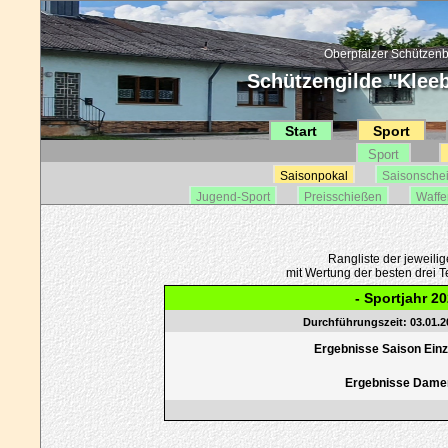
Oberpfälzer Schützenb
Schützengilde "Kleebl
Start
Sport
Sport
Saisonpokal
Saisonsche
Jugend-Sport
Preisschießen
Waffe
Rangliste der jeweili
mit Wertung der besten drei Te
- Sportjahr 20
Durchführungszeit: 03.01.20
Ergebnisse Saison Einze
Ergebnisse Dame