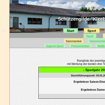
Oberpfälzer Schützenb
Schützengilde "Kleebl
Start
Sport
Sport
Saisonpokal
Saisonsche
Jugend-Sport
Preisschießen
Waffe
Rangliste der jeweili
mit Wertung der besten drei Te
- Sportjahr 20
Durchführungszeit: 03.01.20
Ergebnisse Saison Einze
Ergebnisse Dame