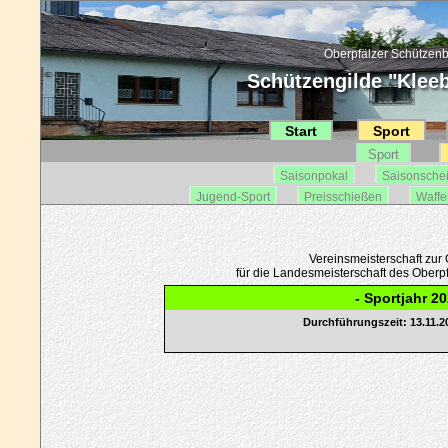
Oberpfälzer Schützenb
Schützengilde "Kleebl
Start
Sport
Sport
Saisonpokal
Saisonsche
Jugend-Sport
Preisschießen
Waffe
Vereinsmeisterschaft zur 
für die Landesmeisterschaft des Oberp
- Sportjahr 20
Durchführungszeit: 13.11.20