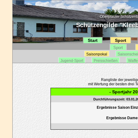
Oberpfälzer Schützenb
Schützengilde "Kleebl
Start
Sport
Sport
Saisonpokal
Saisonsche
Jugend-Sport
Preisschießen
Waffe
Rangliste der jeweili
mit Wertung der besten drei Te
- Sportjahr 20
Durchführungszeit: 03.01.20
Ergebnisse Saison Einze
Ergebnisse Dame