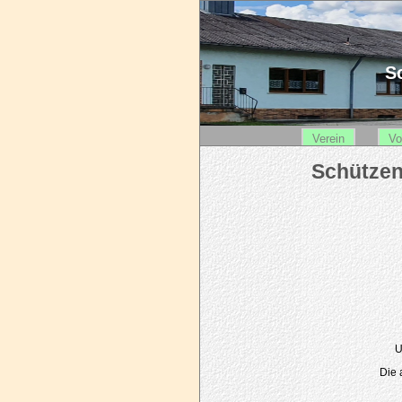
Sc
Verein
Vo
U
Die 