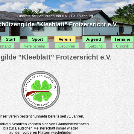
Oberpfälzer Schützenbund e.V. - Gau Nabburg -
hützengilde "Kleeblatt" Frotzersricht e.V.
Start
Sport
Verein
Jugend
Termine
rstand
Vereinsheim
Gebühren
Satzung
Chronik
nser Verein besteht nunmehr bereits seit 71 Jahren.
aktiven Schützen konnten sich von Gaumeisterschaften
bis zur Deutschen Meisterschaft immer wieder
auf den vorderen Plätzen wiederfinden