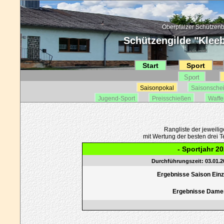
Oberpfälzer Schützenb
Schützengilde "Kleebl
Start
Sport
Sport
Saisonpokal
Saisonsche
Jugend-Sport
Preisschießen
Waffe
Rangliste der jeweili
mit Wertung der besten drei Te
- Sportjahr 20
Durchführungszeit: 03.01.20
Ergebnisse Saison Einze
Ergebnisse Dame