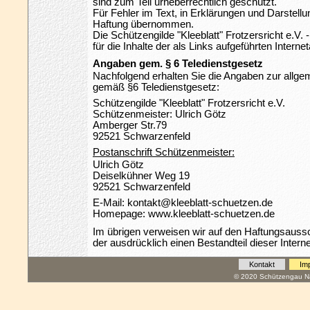
sind zum Teil urheberrechtlich geschützt.
Für Fehler im Text, in Erklärungen und Darstellu
Haftung übernommen.
Die Schützengilde "Kleeblatt" Frotzersricht e.V.
für die Inhalte der als Links aufgeführten Interne
Angaben gem. § 6 Teledienstgesetz
Nachfolgend erhalten Sie die Angaben zur allgem
gemäß §6 Teledienstgesetz:
Schützengilde "Kleeblatt" Frotzersricht e.V.
Schützenmeister: Ulrich Götz
Amberger Str.79
92521 Schwarzenfeld
Postanschrift Schützenmeister:
Ulrich Götz
Deiselkühner Weg 19
92521 Schwarzenfeld
E-Mail: kontakt@kleeblatt-schuetzen.de
Homepage: www.kleeblatt-schuetzen.de
Im übrigen verweisen wir auf den Haftungsauss
der ausdrücklich einen Bestandteil dieser Interne
Kontakt
Im
© 2020 Schützengau Na