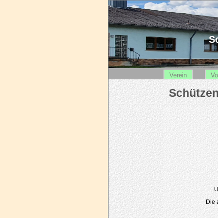
Sc
Verein
Vo
U
Die 