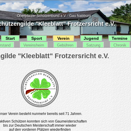
Oberpfälzer Schützenbund e.V. - Gau Nabburg -
hützengilde "Kleeblatt" Frotzersricht e.V.
Start
Sport
Verein
Jugend
Termine
rstand
Vereinsheim
Gebühren
Satzung
Chronik
nser Verein besteht nunmehr bereits seit 71 Jahren.
aktiven Schützen konnten sich von Gaumeisterschaften
bis zur Deutschen Meisterschaft immer wieder
auf den vorderen Plätzen wiederfinden