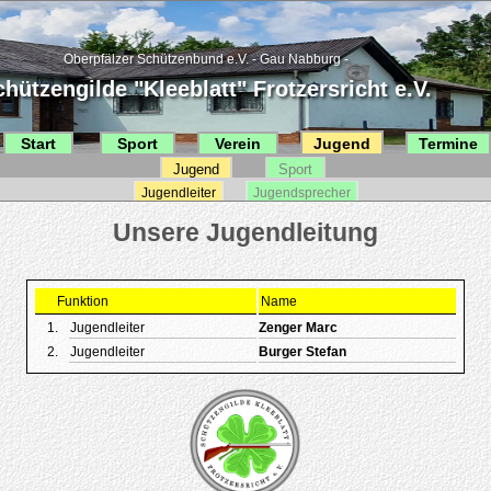
Oberpfälzer Schützenbund e.V. - Gau Nabburg -
hützengilde "Kleeblatt" Frotzersricht e.V.
Start
Sport
Verein
Jugend
Termine
Jugend
Sport
Jugendleiter
Jugendsprecher
Funktion
Name
1.
Jugendleiter
Zenger Marc
2.
Jugendleiter
Burger Stefan