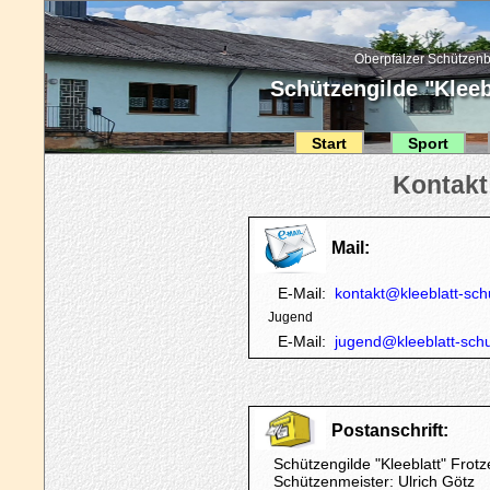
Oberpfälzer Schützenb
Schützengilde "Kleebl
Start
Sport
Mail:
E-Mail:
kontakt@kleeblatt-sc
Jugend
E-Mail:
jugend@kleeblatt-sch
Postanschrift:
Schützengilde "Kleeblatt" Frotze
Schützenmeister: Ulrich Götz