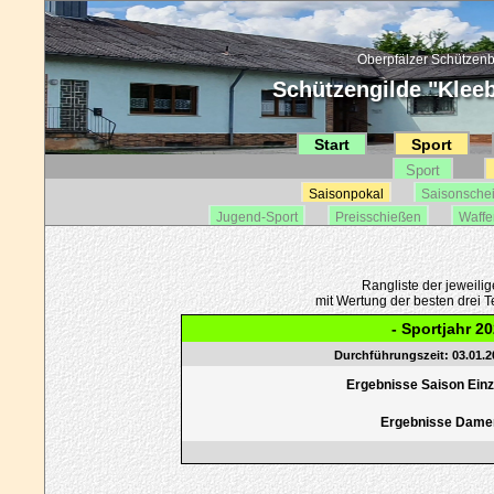
Oberpfälzer Schützenb
Schützengilde "Kleebl
Start
Sport
Sport
Saisonpokal
Saisonsche
Jugend-Sport
Preisschießen
Waffe
Rangliste der jeweili
mit Wertung der besten drei Te
- Sportjahr 20
Durchführungszeit: 03.01.20
Ergebnisse Saison Einze
Ergebnisse Dame