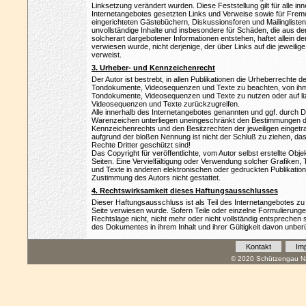
Linksetzung verändert wurden. Diese Feststellung gilt für alle in
Internetangebotes gesetzten Links und Verweise sowie für Fremd
eingerichteten Gästebüchern, Diskussionsforen und Mailinglisten. 
unvollständige Inhalte und insbesondere für Schäden, die aus d
solcherart dargebotener Informationen entstehen, haftet allein de
verwiesen wurde, nicht derjenige, der über Links auf die jeweilige 
verweist.
3. Urheber- und Kennzeichenrecht
Der Autor ist bestrebt, in allen Publikationen die Urheberrechte 
Tondokumente, Videosequenzen und Texte zu beachten, von ihm s
Tondokumente, Videosequenzen und Texte zu nutzen oder auf li
Videosequenzen und Texte zurückzugreifen.
Alle innerhalb des Internetangebotes genannten und ggf. durch 
Warenzeichen unterliegen uneingeschränkt den Bestimmungen de
Kennzeichenrechts und den Besitzrechten der jeweiligen eingetra
aufgrund der bloßen Nennung ist nicht der Schluß zu ziehen, d
Rechte Dritter geschützt sind!
Das Copyright für veröffentlichte, vom Autor selbst erstellte Objek
Seiten. Eine Vervielfältigung oder Verwendung solcher Grafike
und Texte in anderen elektronischen oder gedruckten Publikation
Zustimmung des Autors nicht gestattet.
4. Rechtswirksamkeit dieses Haftungsausschlusses
Dieser Haftungsausschluss ist als Teil des Internetangebotes zu
Seite verwiesen wurde. Sofern Teile oder einzelne Formulierung
Rechtslage nicht, nicht mehr oder nicht vollständig entsprechen so
des Dokumentes in ihrem Inhalt und ihrer Gültigkeit davon unberü
Kontakt
Im
© 2020 Schützengau Na