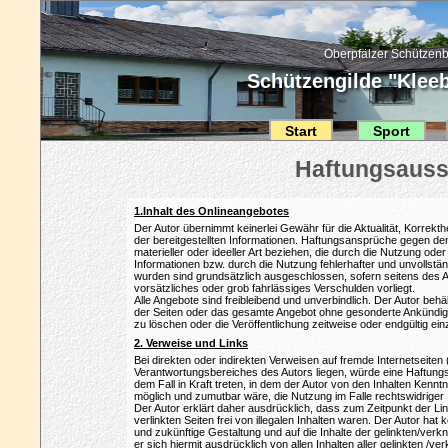
Oberpfälzer Schützenb
Schützengilde "Kleebl
Start
Sport
1.Inhalt des Onlineangebotes
Der Autor übernimmt keinerlei Gewähr für die Aktualität, Korrekthei
der bereitgestellten Informationen. Haftungsansprüche gegen de
materieller oder ideeller Art beziehen, die durch die Nutzung od
Informationen bzw. durch die Nutzung fehlerhafter und unvollstä
wurden sind grundsätzlich ausgeschlossen, sofern seitens des A
vorsätzliches oder grob fahrlässiges Verschulden vorliegt.
Alle Angebote sind freibleibend und unverbindlich. Der Autor behäl
der Seiten oder das gesamte Angebot ohne gesonderte Ankündig
zu löschen oder die Veröffentlichung zeitweise oder endgültig ein
2. Verweise und Links
Bei direkten oder indirekten Verweisen auf fremde Internetseiten 
Verantwortungsbereiches des Autors liegen, würde eine Haftungsv
dem Fall in Kraft treten, in dem der Autor von den Inhalten Kennt
möglich und zumutbar wäre, die Nutzung im Falle rechtswidriger 
Der Autor erklärt daher ausdrücklich, dass zum Zeitpunkt der L
verlinkten Seiten frei von illegalen Inhalten waren. Der Autor hat ke
und zukünftige Gestaltung und auf die Inhalte der gelinkten/verkn
er sich hiermit ausdrücklich von allen Inhalten aller gelinkten /ve