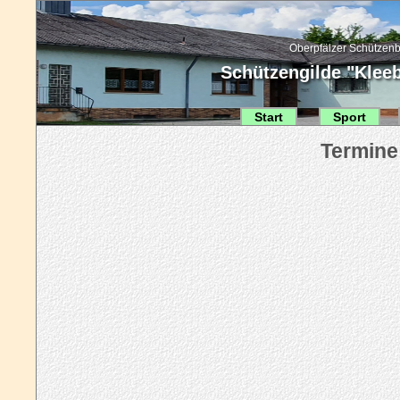
Oberpfälzer Schützenb
Schützengilde "Kleebl
Start
Sport