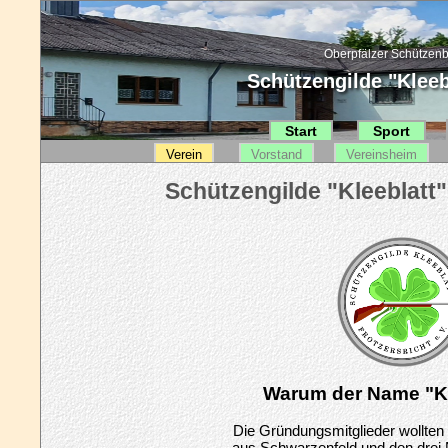
Oberpfälzer Schützenb
Schützengilde "Kleebl
Start
Sport
Verein
Vorstand
Vereinsheim
Warum der Name "Kl
Die Gründungsmitglieder wollten a
aus Schwarzenfeld und den dre