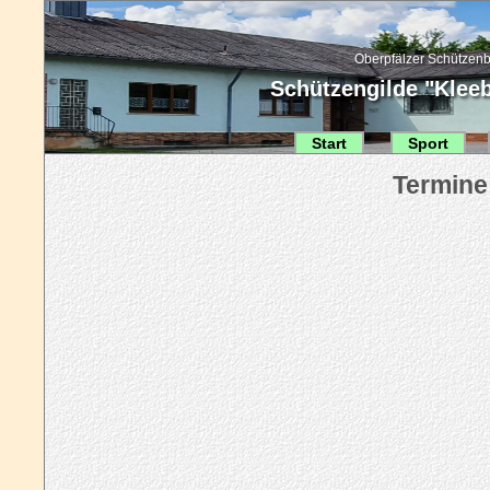
Oberpfälzer Schützenb
Schützengilde "Kleebl
Start
Sport