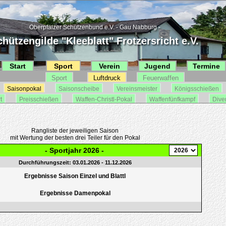
Oberpfälzer Schützenbund e.V. - Gau Nabburg -
hützengilde "Kleeblatt" Frotzersricht e.V.
Start
Sport
Verein
Jugend
Termine
Sport
Luftdruck
Feuerwaffen
Saisonpokal
Saisonscheibe
Vereinsmeister
Königsschießen
t
Preisschießen
Waffen-Christl-Pokal
Waffenfünfkampf
Dive
Rangliste der jeweiligen Saison
mit Wertung der besten drei Teiler für den Pokal
- Sportjahr 2026 -
Durchführungszeit: 03.01.2026 - 11.12.2026
Ergebnisse Saison Einzel und Blattl
Ergebnisse Damenpokal