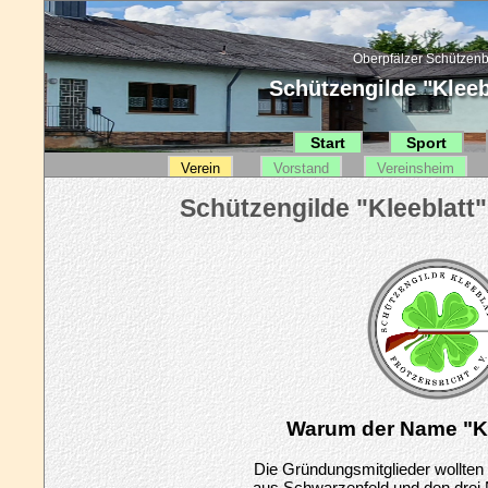
Oberpfälzer Schützenb
Schützengilde "Kleebl
Start
Sport
Verein
Vorstand
Vereinsheim
Warum der Name "Kl
Die Gründungsmitglieder wollten a
aus Schwarzenfeld und den dre