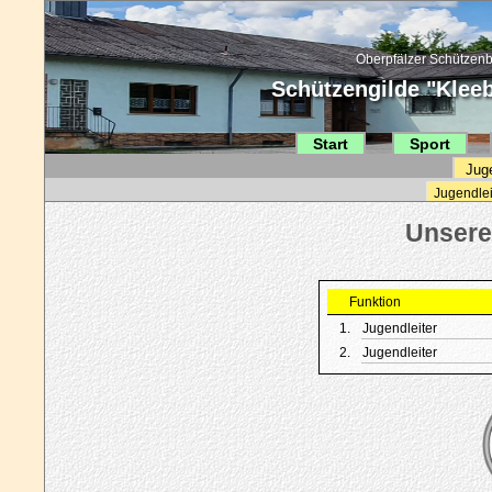
Oberpfälzer Schützenb
Schützengilde "Kleebl
Start
Sport
Jug
Jugendlei
Funktion
1.
Jugendleiter
2.
Jugendleiter