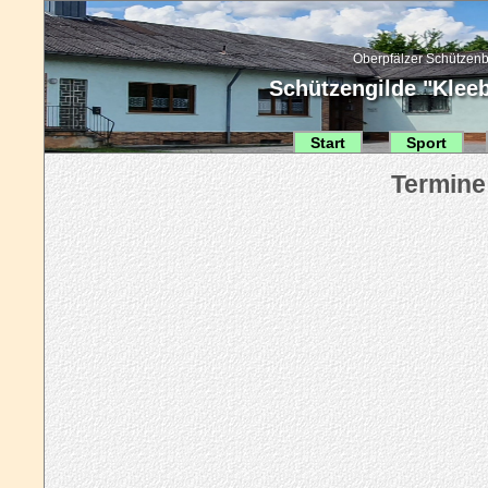
Oberpfälzer Schützenb
Schützengilde "Kleebl
Start
Sport