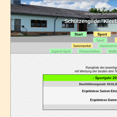
Oberpfälzer Schützenb
Schützengilde "Kleebl
Start
Sport
Sport
Saisonpokal
Saisonsche
Jugend-Sport
Preisschießen
Waffe
Rangliste der jeweili
mit Wertung der besten drei Te
- Sportjahr 20
Durchführungszeit: 03.01.20
Ergebnisse Saison Einze
Ergebnisse Dame