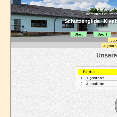
Oberpfälzer Schützenb
Schützengilde "Kleebl
Start
Sport
Jug
Jugendlei
Funktion
1.
Jugendleiter
2.
Jugendleiter