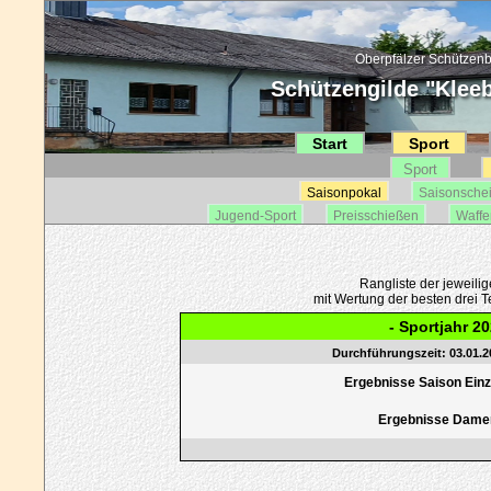
Oberpfälzer Schützenb
Schützengilde "Kleebl
Start
Sport
Sport
Saisonpokal
Saisonsche
Jugend-Sport
Preisschießen
Waffe
Rangliste der jeweili
mit Wertung der besten drei Te
- Sportjahr 20
Durchführungszeit: 03.01.20
Ergebnisse Saison Einze
Ergebnisse Dame