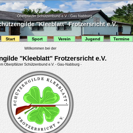
Oberpfälzer Schützenbund e.V. - Gau Nabburg -
hützengilde "Kleeblatt" Frotzersricht e.V.
Start
Sport
Verein
Jugend
Termine
Willkommen bei der
gilde "Kleeblatt" Frotzersricht e.V.
im Oberpfälzer Schützenbund e.V. - Gau-Nabburg -