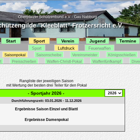
Oberpfälzer Schützenbund e.V. - Gau Nabburg -
hützengilde "Kleeblatt" Frotzersricht e.V.
Start
Sport
Verein
Jugend
Termine
Sport
Luftdruck
Feuerwaffen
Saisonpokal
Saisonscheibe
Vereinsmeister
Königsschießen
t
Preisschießen
Waffen-Christl-Pokal
Waffenfünfkampf
Dive
Rangliste der jeweiligen Saison
mit Wertung der besten drei Teiler für den Pokal
- Sportjahr 2026 -
Durchführungszeit: 03.01.2026 - 11.12.2026
Ergebnisse Saison Einzel und Blattl
Ergebnisse Damenpokal