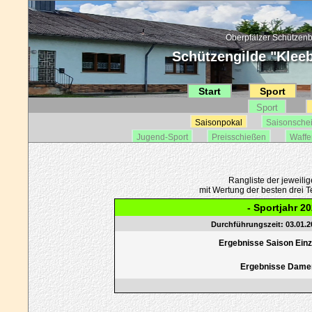
Oberpfälzer Schützenb
Schützengilde "Kleebl
Start
Sport
Sport
Saisonpokal
Saisonsche
Jugend-Sport
Preisschießen
Waffe
Rangliste der jeweili
mit Wertung der besten drei Te
- Sportjahr 20
Durchführungszeit: 03.01.20
Ergebnisse Saison Einze
Ergebnisse Dame