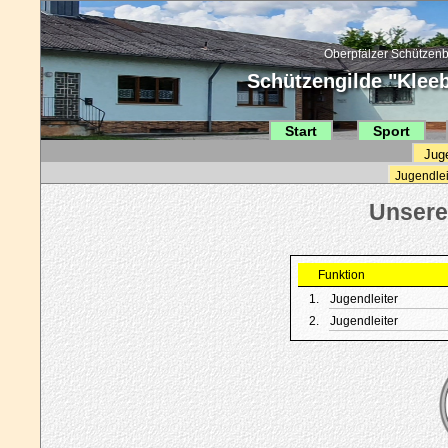
Oberpfälzer Schützenb
Schützengilde "Kleebl
Start
Sport
Jug
Jugendlei
Funktion
1.
Jugendleiter
2.
Jugendleiter