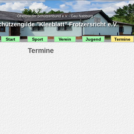
Oberpfälzer Schützenbund e.V. - Gau Nabburg -
hützengilde "Kleeblatt" Frotzersricht e.V.
Start
Sport
Verein
Jugend
Termine