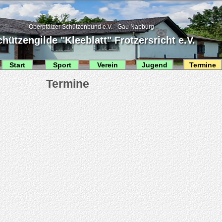
Oberpfälzer Schützenbund e.V. - Gau Nabburg -
hützengilde "Kleeblatt" Frotzersricht e.V.
Start
Sport
Verein
Jugend
Termine