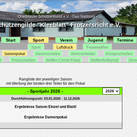
Oberpfälzer Schützenbund e.V. - Gau Nabburg -
hützengilde "Kleeblatt" Frotzersricht e.V.
Start
Sport
Verein
Jugend
Termine
Sport
Luftdruck
Feuerwaffen
Saisonpokal
Saisonscheibe
Vereinsmeister
Königsschießen
t
Preisschießen
Waffen-Christl-Pokal
Waffenfünfkampf
Dive
Rangliste der jeweiligen Saison
mit Wertung der besten drei Teiler für den Pokal
- Sportjahr 2026 -
Durchführungszeit: 03.01.2026 - 11.12.2026
Ergebnisse Saison Einzel und Blattl
Ergebnisse Damenpokal