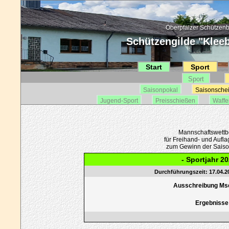
Oberpfälzer Schützenb
Schützengilde "Kleebl
Start
Sport
Sport
Saisonpokal
Saisonsche
Jugend-Sport
Preisschießen
Waffe
Mannschaftswett
für Freihand- und Aufl
zum Gewinn der Sais
- Sportjahr 20
Durchführungszeit: 17.04.20
Ausschreibung Ms
Ergebnisse