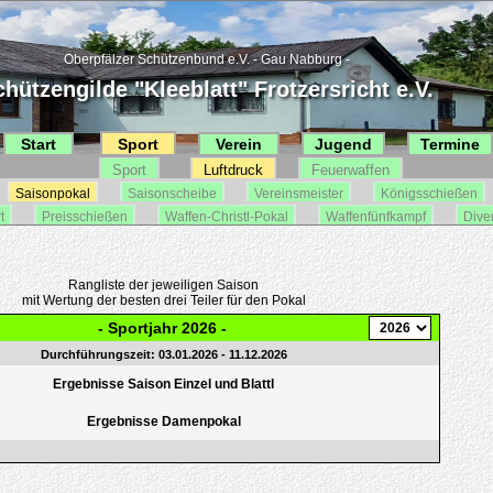
Oberpfälzer Schützenbund e.V. - Gau Nabburg -
hützengilde "Kleeblatt" Frotzersricht e.V.
Start
Sport
Verein
Jugend
Termine
Sport
Luftdruck
Feuerwaffen
Saisonpokal
Saisonscheibe
Vereinsmeister
Königsschießen
t
Preisschießen
Waffen-Christl-Pokal
Waffenfünfkampf
Dive
Rangliste der jeweiligen Saison
mit Wertung der besten drei Teiler für den Pokal
- Sportjahr 2026 -
Durchführungszeit: 03.01.2026 - 11.12.2026
Ergebnisse Saison Einzel und Blattl
Ergebnisse Damenpokal