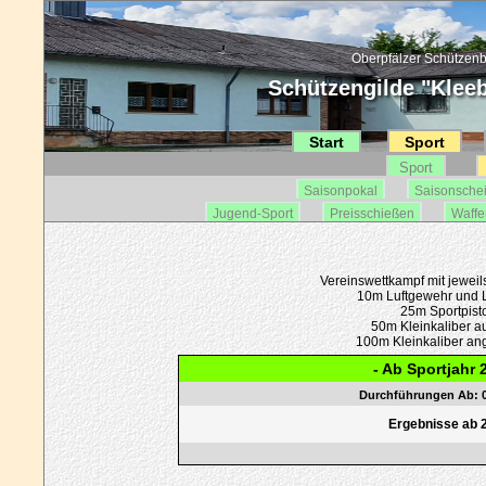
Oberpfälzer Schützenb
Schützengilde "Kleebl
Start
Sport
Sport
Saisonpokal
Saisonsche
Jugend-Sport
Preisschießen
Waffe
Vereinswettkampf mit jeweil
10m Luftgewehr und L
25m Sportpist
50m Kleinkaliber a
100m Kleinkaliber an
- Ab Sportjahr 
Durchführungen Ab: 0
Ergebnisse ab 