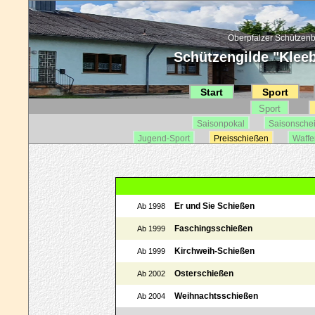
Oberpfälzer Schützenb
Schützengilde "Kleebl
Start
Sport
Sport
Saisonpokal
Saisonsche
Jugend-Sport
Preisschießen
Waffe
Er und Sie Schießen
Ab 1998
Faschingsschießen
Ab 1999
Kirchweih-Schießen
Ab 1999
Osterschießen
Ab 2002
Weihnachtsschießen
Ab 2004