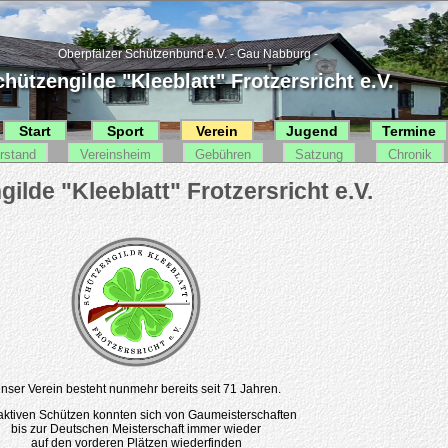
Oberpfälzer Schützenbund e.V. - Gau Nabburg -
hützengilde "Kleeblatt" Frotzersricht e.V.
Start
Sport
Verein
Jugend
Termine
rstand
Vereinsheim
Gebühren
Satzung
Chronik
nser Verein besteht nunmehr bereits seit 71 Jahren.
aktiven Schützen konnten sich von Gaumeisterschaften
bis zur Deutschen Meisterschaft immer wieder
auf den vorderen Plätzen wiederfinden