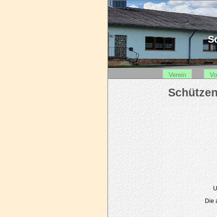
Sc
Verein
Vo
U
Die 